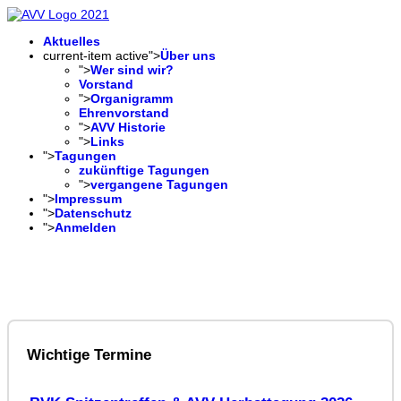
Aktuelles
current-item active">
Über uns
">
Wer sind wir?
Vorstand
">
Organigramm
Ehrenvorstand
">
AVV Historie
">
Links
">
Tagungen
zukünftige Tagungen
">
vergangene Tagungen
">
Impressum
">
Datenschutz
">
Anmelden
Wichtige Termine