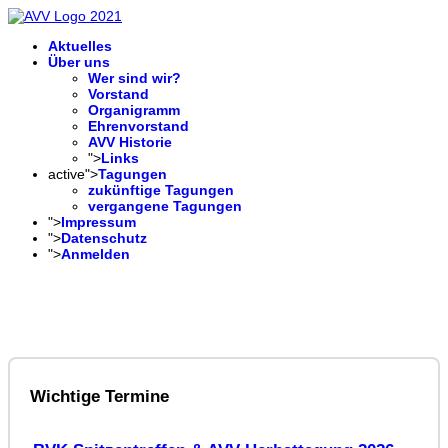
Aktuelles
Über uns
Wer sind wir?
Vorstand
Organigramm
Ehrenvorstand
AVV Historie
">
Links
active">
Tagungen
zukünftige Tagungen
vergangene Tagungen
">
Impressum
">
Datenschutz
">
Anmelden
Wichtige Termine