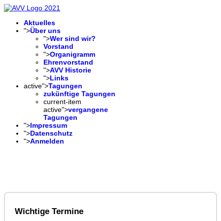
Aktuelles
">
Über uns
">
Wer sind wir?
Vorstand
">
Organigramm
Ehrenvorstand
">
AVV Historie
">
Links
active">
Tagungen
zukünftige Tagungen
current-item
active">
vergangene
Tagungen
">
Impressum
">
Datenschutz
">
Anmelden
Wichtige Termine