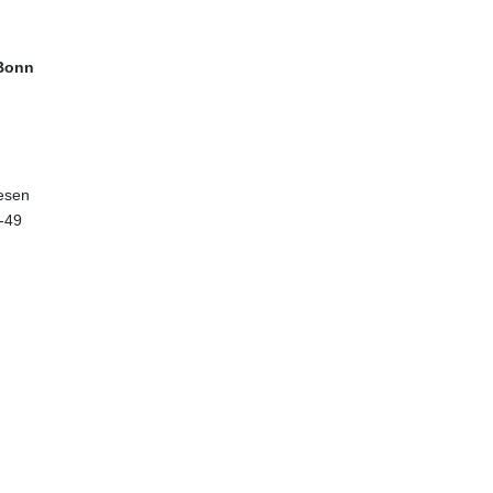
 Bonn
esen
-49