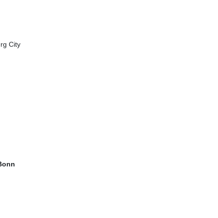
rg City
 Bonn