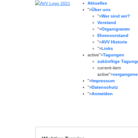
Aktuelles
">
Über uns
">
Wer sind wir?
Vorstand
">
Organigramm
Ehrenvorstand
">
AVV Historie
">
Links
active">
Tagungen
zukünftige Tagung
current-item
active">
vergangene
">
Impressum
">
Datenschutz
">
Anmelden